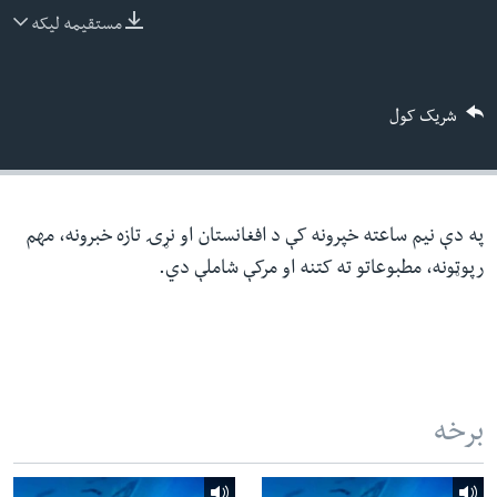
ئ
مستقیمه لیکه
له مونږ سره په تماس کې پاتې شئ
ټون
ای
شریک کول
ه
ژبې
اړ
ئ
په دې نیم ساعته خپرونه کې د افغانستان او نړۍ تازه خبرونه، مهم
رپوټونه، مطبوعاتو ته کتنه او مرکې شاملې دي.
برخه