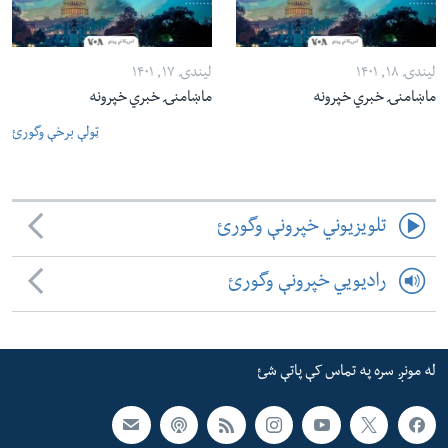
لیندۍ ۱۸, ۱۴۰۱
لیندۍ ۱۷, ۱۴۰۱
ماښامنۍ خبري خپرونه
ماښامنۍ خبري خپرونه
ټولې برخې وگورئ
تلویزیوني خپرونې وگورئ
رادیویي خپرونې وگورئ
له مونږ سره په تماس کې پاتې شئ