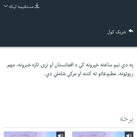
ئ
مستقیمه لیکه
له مونږ سره په تماس کې پاتې شئ
ټون
ای
شریک کول
ه
ژبې
اړ
ئ
په دې نیم ساعته خپرونه کې د افغانستان او نړۍ تازه خبرونه، مهم
رپوټونه، مطبوعاتو ته کتنه او مرکې شاملې دي.
برخه