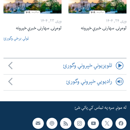
وږی ۲۴, ۱۴۰۴
وږی ۲۳, ۱۴۰۴
لومړنۍ سهارنۍ خبري خپرونه
لومړنۍ سهارنۍ خبري خپرونه
ټولې برخې وگورئ
تلویزیوني خپرونې وگورئ
رادیویي خپرونې وگورئ
له مونږ سره په تماس کې پاتې شئ