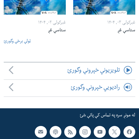
غبرګولی ۰۳, ۱۴۰۴
غبرګولی ۰۲, ۱۴۰۴
ستاسې غږ
ستاسې غږ
ټولې برخې وگورئ
تلویزیوني خپرونې وگورئ
رادیویي خپرونې وگورئ
له مونږ سره په تماس کې پاتې شئ