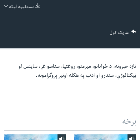
ئ
مستقیمه لیکه
له مونږ سره په تماس کې پاتې شئ
ټون
ای
شریک کول
ه
ژبې
اړ
ئ
تازه خبرونه، د ځوانانو، میرمنو، روغتیا، ستاسو غږ، ساینس او
ټیکنالوژي، سندرو او ادب په هکله اونیز پروگرامونه.
برخه