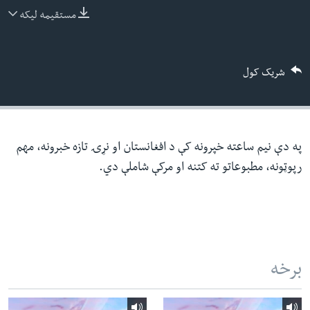
ئ
مستقیمه لیکه
له مونږ سره په تماس کې پاتې شئ
ټون
ای
شریک کول
ه
ژبې
اړ
ئ
په دې نیم ساعته خپرونه کې د افغانستان او نړۍ تازه خبرونه، مهم
رپوټونه، مطبوعاتو ته کتنه او مرکې شاملې دي.
برخه