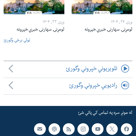
وږی ۲۴, ۱۴۰۴
وږی ۲۳, ۱۴۰۴
لومړنۍ سهارنۍ خبري خپرونه
لومړنۍ سهارنۍ خبري خپرونه
ټولې برخې وگورئ
تلویزیوني خپرونې وگورئ
رادیویي خپرونې وگورئ
له مونږ سره په تماس کې پاتې شئ