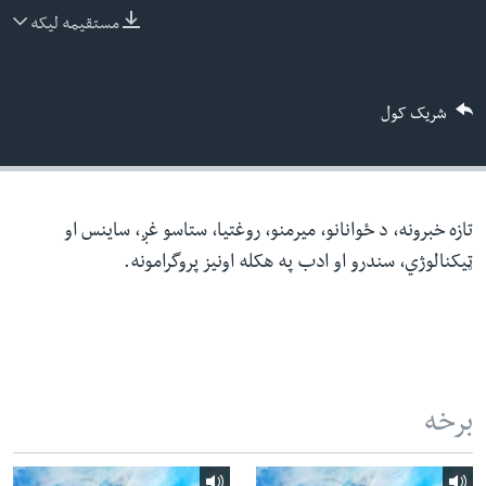
ئ
مستقیمه لیکه
له مونږ سره په تماس کې پاتې شئ
ټون
ای
شریک کول
ه
ژبې
اړ
ئ
تازه خبرونه، د ځوانانو، میرمنو، روغتیا، ستاسو غږ، ساینس او
ټیکنالوژي، سندرو او ادب په هکله اونیز پروگرامونه.
برخه