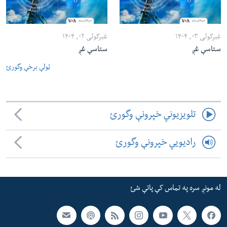
غبرګولی ۰۳, ۱۴۰۴
غبرګولی ۰۲, ۱۴۰۴
ستاسې غږ
ستاسې غږ
ټولې برخې وگورئ
تلویزیوني خپرونې وگورئ
رادیویي خپرونې وگورئ
له مونږ سره په تماس کې پاتې شئ