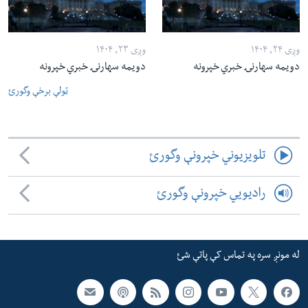
وږی ۲۴, ۱۴۰۴
وږی ۲۳, ۱۴۰۴
دویمه سهارنۍ خبري خپرونه
دویمه سهارنۍ خبري خپرونه
ټولې برخې وگورئ
تلویزیوني خپرونې وگورئ
رادیویي خپرونې وگورئ
له مونږ سره په تماس کې پاتې شئ