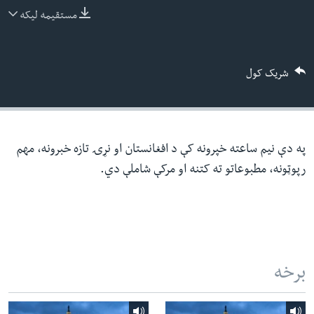
ئ
مستقیمه لیکه
له مونږ سره په تماس کې پاتې شئ
ټون
ای
شریک کول
ه
ژبې
اړ
ئ
په دې نیم ساعته خپرونه کې د افغانستان او نړۍ تازه خبرونه، مهم
رپوټونه، مطبوعاتو ته کتنه او مرکې شاملې دي.
برخه