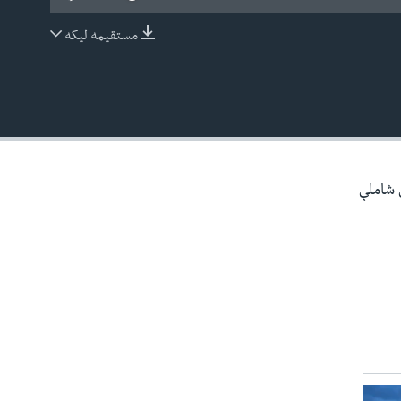
مستقیمه لیکه
EMBED
ې شاملې