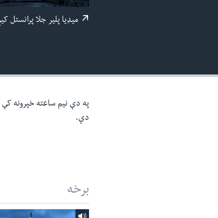
ئ
میډيا پلیر جلا پرانستل کی
ټون
ای
ه
اړ
ئ
په دې نیم ساعته خپرونه کې د 
دي.
برخه