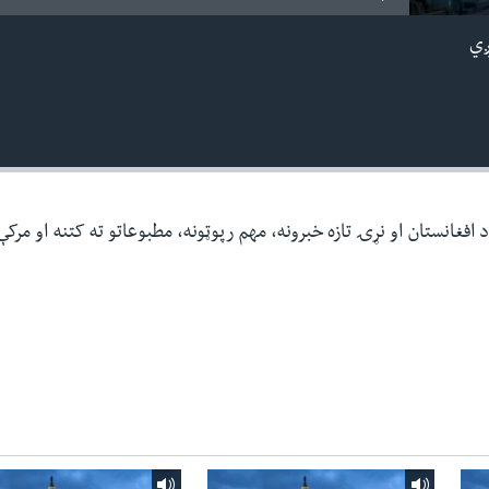
ږي
افغانستان او نړۍ تازه خبرونه، مهم رپوټونه، مطبوعاتو ته کتنه او مرک