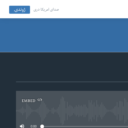
ژوندۍ
صدای امریکا دری
EMBED
No
0:00