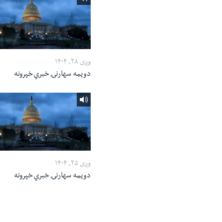
وږی ۲۸, ۱۴۰۴
دویمه سهارنۍ خبري خپرونه
وږی ۲۵, ۱۴۰۴
دویمه سهارنۍ خبري خپرونه