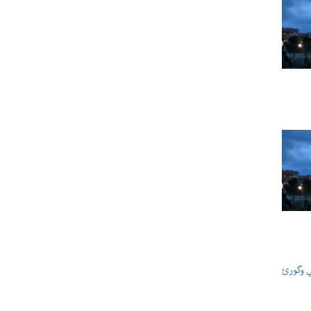
ې وگورئ