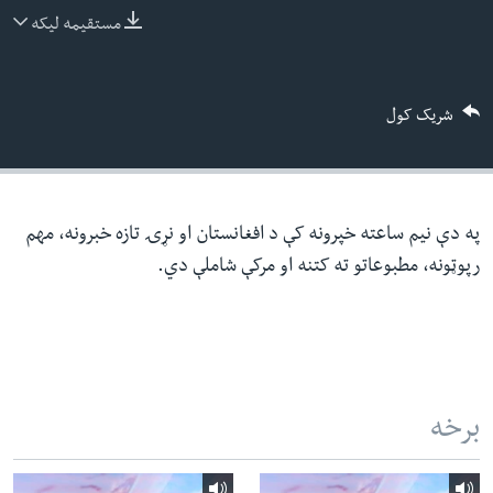
ئ
مستقیمه لیکه
له مونږ سره په تماس کې پاتې شئ
ټون
ای
شریک کول
ه
ژبې
اړ
ئ
په دې نیم ساعته خپرونه کې د افغانستان او نړۍ تازه خبرونه، مهم
رپوټونه، مطبوعاتو ته کتنه او مرکې شاملې دي.
برخه