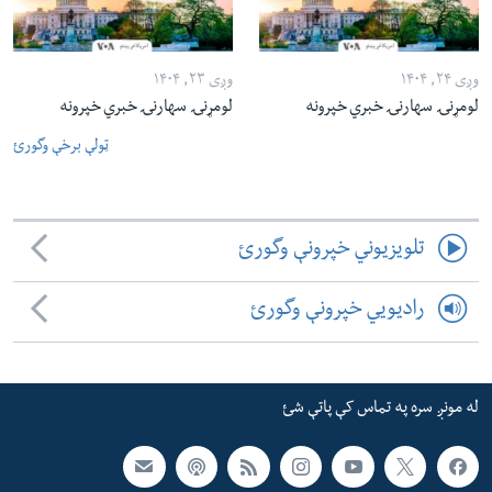
وږی ۲۴, ۱۴۰۴
وږی ۲۳, ۱۴۰۴
لومړنۍ سهارنۍ خبري خپرونه
لومړنۍ سهارنۍ خبري خپرونه
ټولې برخې وگورئ
تلویزیوني خپرونې وگورئ
رادیویي خپرونې وگورئ
له مونږ سره په تماس کې پاتې شئ