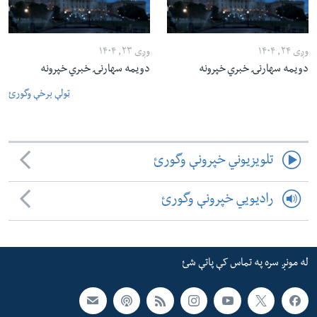
وږی ۲۴, ۱۴۰۴
وږی ۲۳, ۱۴۰۴
دویمه سهارنۍ خبري خپرونه
دویمه سهارنۍ خبري خپرونه
ټولې برخې وگورئ
تلویزیوني خپرونې وگورئ
رادیویي خپرونې وگورئ
له مونږ سره په تماس کې پاتې شئ