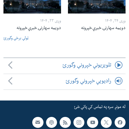
وږی ۲۴, ۱۴۰۴
وږی ۲۳, ۱۴۰۴
دویمه سهارنۍ خبري خپرونه
دویمه سهارنۍ خبري خپرونه
ټولې برخې وگورئ
تلویزیوني خپرونې وگورئ
رادیویي خپرونې وگورئ
له مونږ سره په تماس کې پاتې شئ