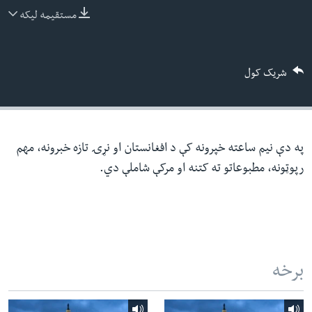
ئ
مستقیمه لیکه
له مونږ سره په تماس کې پاتې شئ
ټون
ای
شریک کول
ه
ژبې
اړ
ئ
په دې نیم ساعته خپرونه کې د افغانستان او نړۍ تازه خبرونه، مهم
رپوټونه، مطبوعاتو ته کتنه او مرکې شاملې دي.
برخه