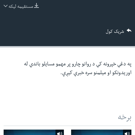
ئ
مستقیمه لیکه
له مونږ سره په تماس کې پاتې شئ
ټون
ای
شریک کول
ه
ژبې
اړ
ئ
په دغې خپرونه کې د روانو چارو پر مهمو مسایلو باندې له
اوریدونکو او میلمنو سره خبرې کیږي.
برخه