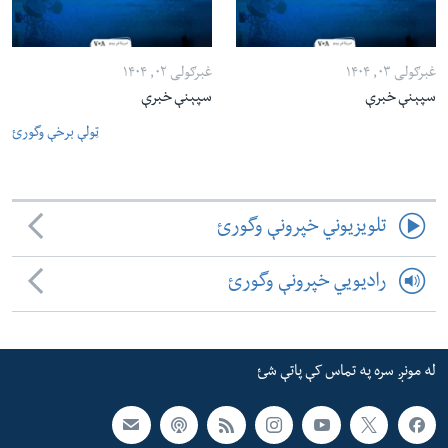
غبرګولی ۰۳, ۱۴۰۴
غبرګولی ۰۲, ۱۴۰۴
سپېنې خبرې
سپېنې خبرې
ټولې برخې وگورئ
تلویزیوني خپرونې وگورئ
رادیویي خپرونې وگورئ
له مونږ سره په تماس کې پاتې شئ