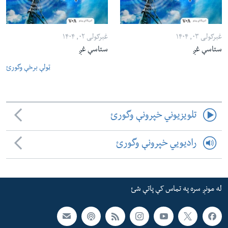
غبرګولی ۰۳, ۱۴۰۴
غبرګولی ۰۲, ۱۴۰۴
ستاسې غږ
ستاسې غږ
ټولې برخې وگورئ
تلویزیوني خپرونې وگورئ
رادیویي خپرونې وگورئ
له مونږ سره په تماس کې پاتې شئ