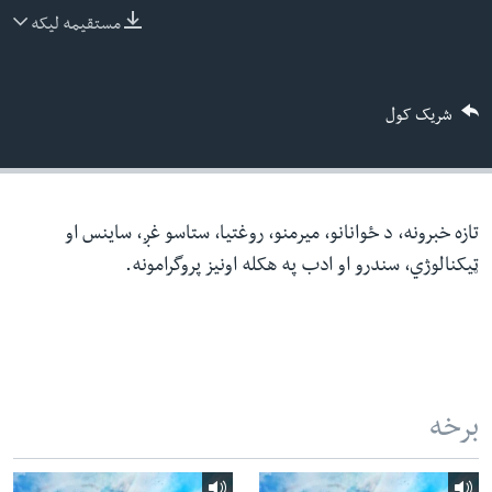
ئ
مستقیمه لیکه
له مونږ سره په تماس کې پاتې شئ
ټون
ای
شریک کول
ه
ژبې
اړ
ئ
تازه خبرونه، د ځوانانو، میرمنو، روغتیا، ستاسو غږ، ساینس او
ټیکنالوژي، سندرو او ادب په هکله اونیز پروگرامونه.
برخه