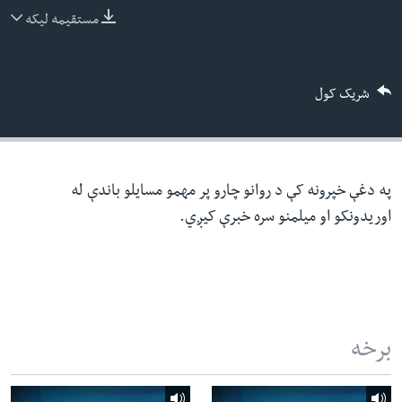
ئ
مستقیمه لیکه
له مونږ سره په تماس کې پاتې شئ
ټون
ای
شریک کول
ه
ژبې
اړ
ئ
په دغې خپرونه کې د روانو چارو پر مهمو مسایلو باندې له
اوریدونکو او میلمنو سره خبرې کیږي.
برخه