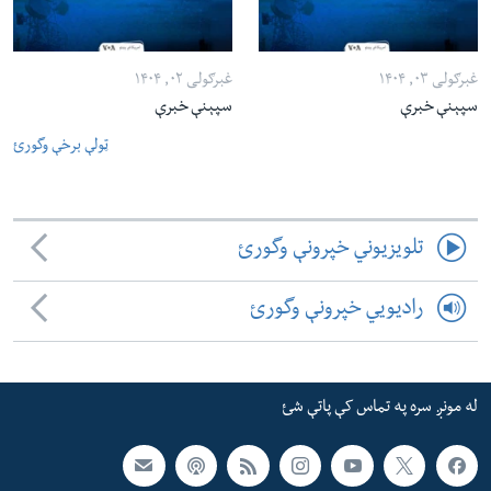
غبرګولی ۰۳, ۱۴۰۴
غبرګولی ۰۲, ۱۴۰۴
سپېنې خبرې
سپېنې خبرې
ټولې برخې وگورئ
تلویزیوني خپرونې وگورئ
رادیویي خپرونې وگورئ
له مونږ سره په تماس کې پاتې شئ