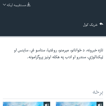
ئ
مستقیمه لیکه
له مونږ سره په تماس کې پاتې شئ
ټون
ای
شریک کول
ه
ژبې
اړ
ئ
تازه خبرونه، د ځوانانو، میرمنو، روغتیا، ستاسو غږ، ساینس او
ټیکنالوژي، سندرو او ادب په هکله اونیز پروگرامونه.
برخه