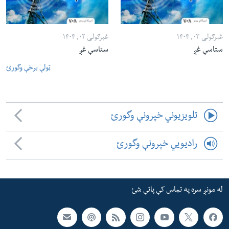
غبرګولی ۰۳, ۱۴۰۴
غبرګولی ۰۲, ۱۴۰۴
ستاسې غږ
ستاسې غږ
ټولې برخې وگورئ
تلویزیوني خپرونې وگورئ
رادیویي خپرونې وگورئ
له مونږ سره په تماس کې پاتې شئ