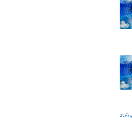
ې وگورئ