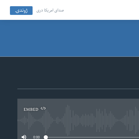
ژوندۍ
صدای امریکا دری
EMBED
No
0:00