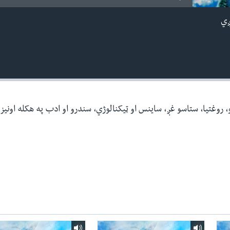
ږي
نو، روغتیا، ستاسو غږ، ساینس او ټیکنالوژي، سندرو او ادب په هکله اونیز