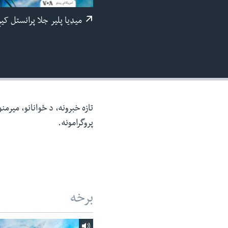
ئ
میډيا پلیر جلا پرانستل کی
ټون
ای
ه
اړ
ئ
تازه خبرونه، د ځوانانو، میرم
پروگرامونه.
برخه