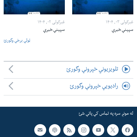
غبرګولی ۰۳, ۱۴۰۴
غبرګولی ۰۲, ۱۴۰۴
سپېنې خبرې
سپېنې خبرې
ټولې برخې وگورئ
تلویزیوني خپرونې وگورئ
رادیویي خپرونې وگورئ
له مونږ سره په تماس کې پاتې شئ