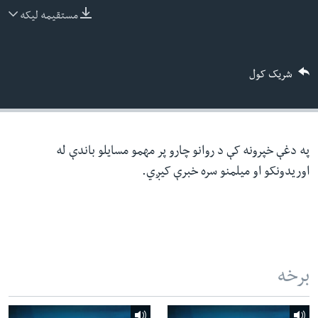
ئ
مستقیمه لیکه
له مونږ سره په تماس کې پاتې شئ
ټون
ای
شریک کول
ه
ژبې
اړ
ئ
په دغې خپرونه کې د روانو چارو پر مهمو مسایلو باندې له
اوریدونکو او میلمنو سره خبرې کیږي.
برخه