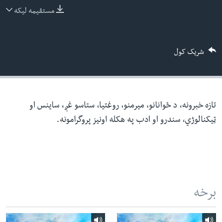
ئ
مستقیمه لیکه
له مونږ سره په تماس کې پاتې شئ
ټون
ای
شریک کول
ه
ژبې
اړ
ئ
تازه خبرونه، د ځوانانو، میرمنو، روغتیا، ستاسو غږ، ساینس او
ټیکنالوژي، سندرو او ادب په هکله اونیز پروگرامونه.
برخه