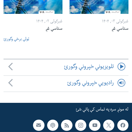
غبرګولی ۰۳, ۱۴۰۴
غبرګولی ۰۲, ۱۴۰۴
ستاسې غږ
ستاسې غږ
ټولې برخې وگورئ
تلویزیوني خپرونې وگورئ
رادیویي خپرونې وگورئ
له مونږ سره په تماس کې پاتې شئ