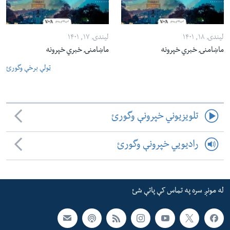
لیندۍ ۱۸, ۱۴۰۱
لیندۍ ۱۷, ۱۴۰۱
ماښامنۍ خبري خپرونه
ماښامنۍ خبري خپرونه
ټولې برخې وگورئ
تلویزیوني خپرونې وگورئ
رادیویي خپرونې وگورئ
له مونږ سره په تماس کې پاتې شئ