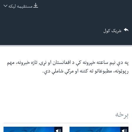
ئ
مستقیمه لیکه
له مونږ سره په تماس کې پاتې شئ
ټون
ای
شریک کول
ه
ژبې
اړ
ئ
په دې نیم ساعته خپرونه کې د افغانستان او نړۍ تازه خبرونه، مهم
رپوټونه، مطبوعاتو ته کتنه او مرکې شاملې دي.
برخه