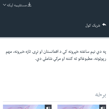
ئ
مستقیمه لیکه
له مونږ سره په تماس کې پاتې شئ
ټون
ای
شریک کول
ه
ژبې
اړ
ئ
په دې نیم ساعته خپرونه کې د افغانستان او نړۍ تازه خبرونه، مهم
رپوټونه، مطبوعاتو ته کتنه او مرکې شاملې دي.
برخه