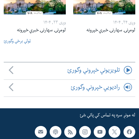
وږی ۲۴, ۱۴۰۴
وږی ۲۳, ۱۴۰۴
لومړنۍ سهارنۍ خبري خپرونه
لومړنۍ سهارنۍ خبري خپرونه
ټولې برخې وگورئ
تلویزیوني خپرونې وگورئ
رادیویي خپرونې وگورئ
له مونږ سره په تماس کې پاتې شئ