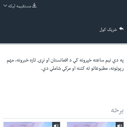
ئ
مستقیمه لیکه
له مونږ سره په تماس کې پاتې شئ
ټون
ای
شریک کول
ه
ژبې
اړ
ئ
په دې نیم ساعته خپرونه کې د افغانستان او نړۍ تازه خبرونه، مهم
رپوټونه، مطبوعاتو ته کتنه او مرکې شاملې دي.
برخه