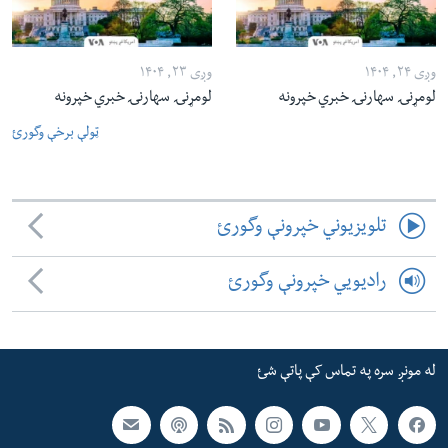
وږی ۲۴, ۱۴۰۴
وږی ۲۳, ۱۴۰۴
لومړنۍ سهارنۍ خبري خپرونه
لومړنۍ سهارنۍ خبري خپرونه
ټولې برخې وگورئ
تلویزیوني خپرونې وگورئ
رادیویي خپرونې وگورئ
له مونږ سره په تماس کې پاتې شئ