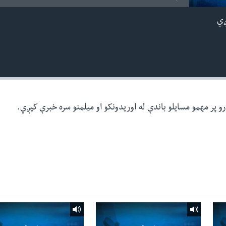
ږي
رو پر مهمو مسایلو باندې له اوریدونکو او میلمنو سره خبرې کیږي.