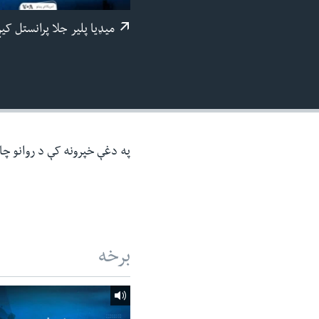
ئ
میډيا پلیر جلا پرانستل کی
ټون
ای
ه
اړ
ئ
په دغې خپرونه کې د روانو چا
برخه