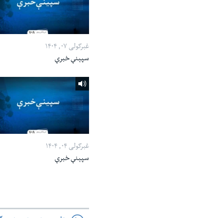
غبرګولی ۰۷, ۱۴۰۴
سپېنې خبرې
غبرګولی ۰۴, ۱۴۰۴
سپېنې خبرې