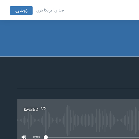
ژوندۍ
صدای امریکا دری
EMBED
No
0:00