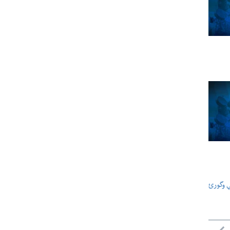
ې وگورئ