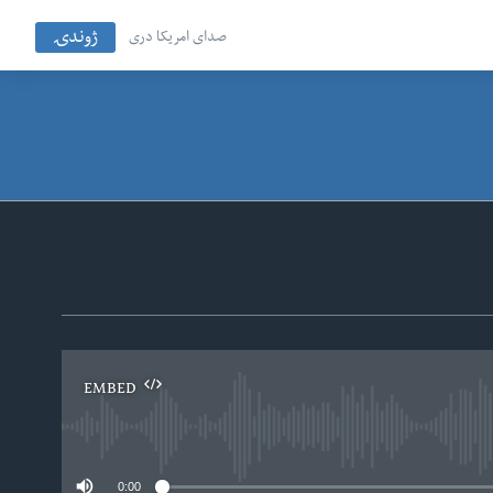
ژوندۍ
صدای امریکا دری
EMBED
No
0:00