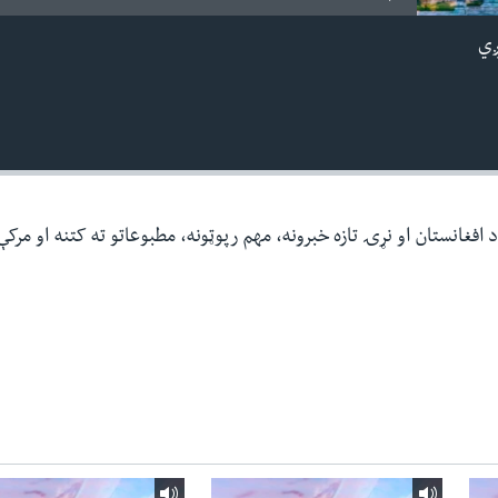
ږي
افغانستان او نړۍ تازه خبرونه، مهم رپوټونه، مطبوعاتو ته کتنه او مرک