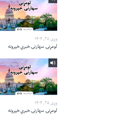
وږی ۲۸, ۱۴۰۴
لومړنۍ سهارنۍ خبري خپرونه
وږی ۲۵, ۱۴۰۴
لومړنۍ سهارنۍ خبري خپرونه