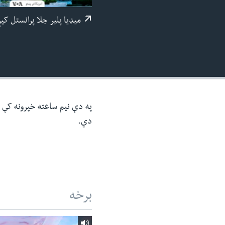
ئ
میډيا پلیر جلا پرانستل کی
ټون
ای
ه
اړ
ئ
په دې نیم ساعته خپرونه کې د 
دي.
برخه