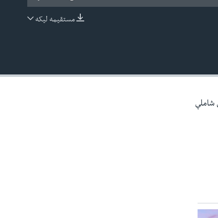
مستقیمه لیکه
EMBED
ې شاملې