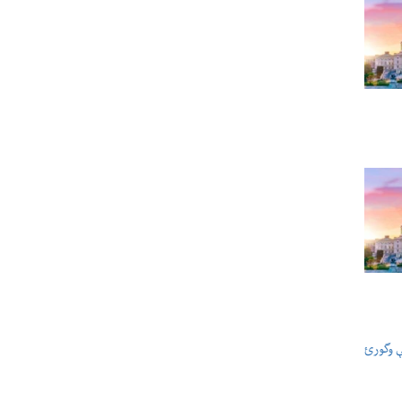
ې وگورئ