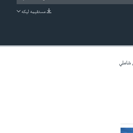
مستقیمه لیکه
EMBED
ې شاملې