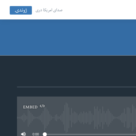
ژوندۍ
صدای امریکا دری
EMBED
No
0:00