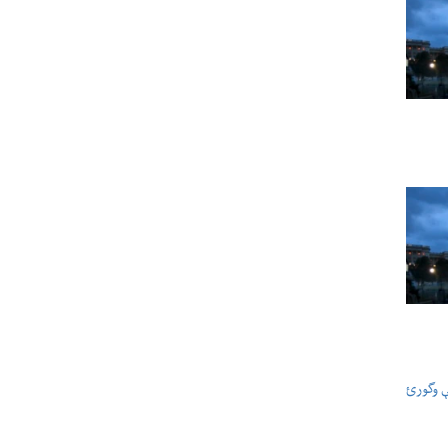
ې وگورئ