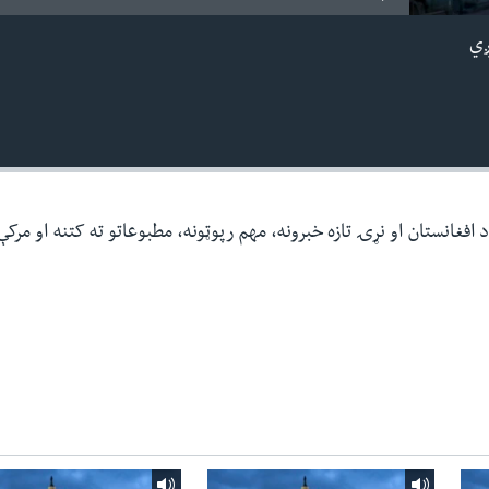
ږي
افغانستان او نړۍ تازه خبرونه، مهم رپوټونه، مطبوعاتو ته کتنه او مرک