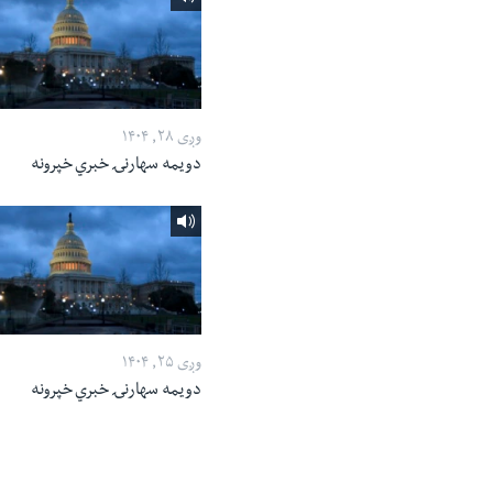
وږی ۲۸, ۱۴۰۴
دویمه سهارنۍ خبري خپرونه
وږی ۲۵, ۱۴۰۴
دویمه سهارنۍ خبري خپرونه