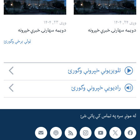
وږی ۲۴, ۱۴۰۴
وږی ۲۳, ۱۴۰۴
دویمه سهارنۍ خبري خپرونه
دویمه سهارنۍ خبري خپرونه
ټولې برخې وگورئ
تلویزیوني خپرونې وگورئ
رادیویي خپرونې وگورئ
له مونږ سره په تماس کې پاتې شئ