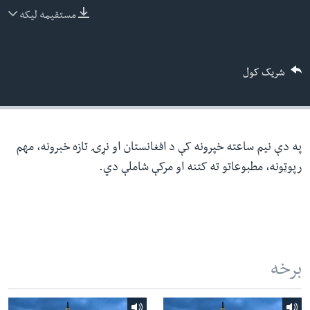
ئ
مستقیمه لیکه
له مونږ سره په تماس کې پاتې شئ
ټون
ای
شریک کول
ه
ژبې
اړ
ئ
په دې نیم ساعته خپرونه کې د افغانستان او نړۍ تازه خبرونه، مهم
رپوټونه، مطبوعاتو ته کتنه او مرکې شاملې دي.
برخه