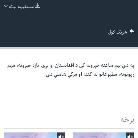
ئ
مستقیمه لیکه
له مونږ سره په تماس کې پاتې شئ
ټون
ای
شریک کول
ه
ژبې
اړ
ئ
په دې نیم ساعته خپرونه کې د افغانستان او نړۍ تازه خبرونه، مهم
رپوټونه، مطبوعاتو ته کتنه او مرکې شاملې دي.
برخه