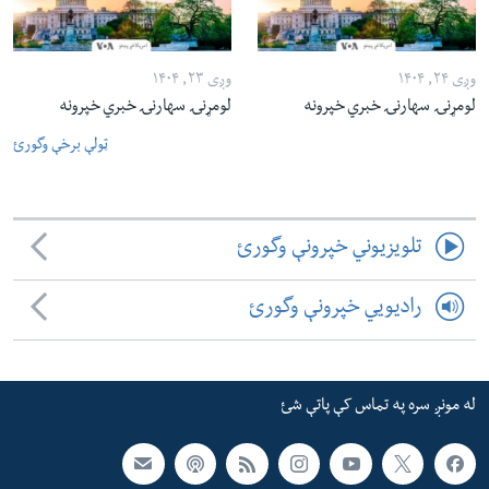
وږی ۲۴, ۱۴۰۴
وږی ۲۳, ۱۴۰۴
لومړنۍ سهارنۍ خبري خپرونه
لومړنۍ سهارنۍ خبري خپرونه
ټولې برخې وگورئ
تلویزیوني خپرونې وگورئ
رادیویي خپرونې وگورئ
له مونږ سره په تماس کې پاتې شئ