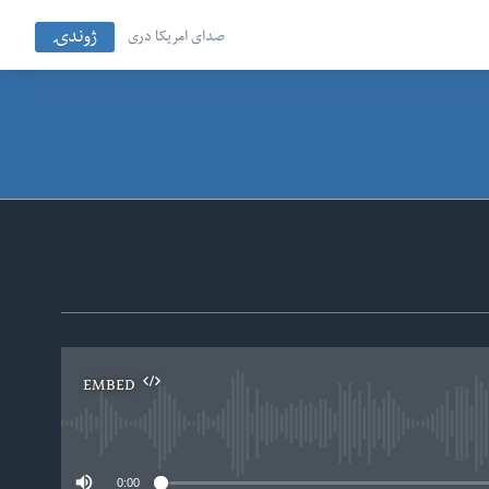
ژوندۍ
صدای امریکا دری
EMBED
No
0:00