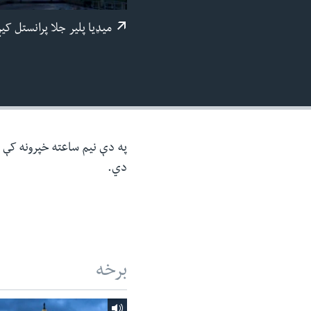
ئ
میډيا پلیر جلا پرانستل کی
ټون
ای
ه
اړ
ئ
په دې نیم ساعته خپرونه کې د 
دي.
برخه