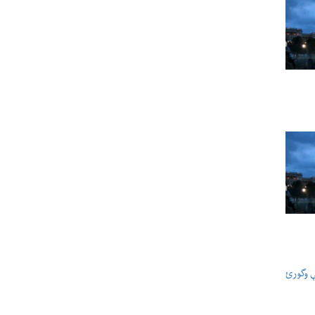
ې وگورئ