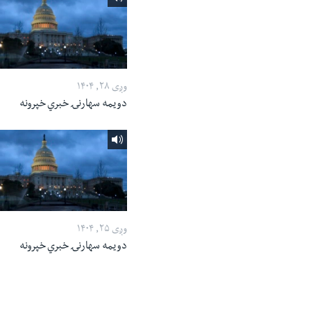
وږی ۲۸, ۱۴۰۴
دویمه سهارنۍ خبري خپرونه
وږی ۲۵, ۱۴۰۴
دویمه سهارنۍ خبري خپرونه