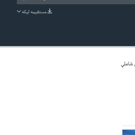
مستقیمه لیکه
EMBED
ې شاملې