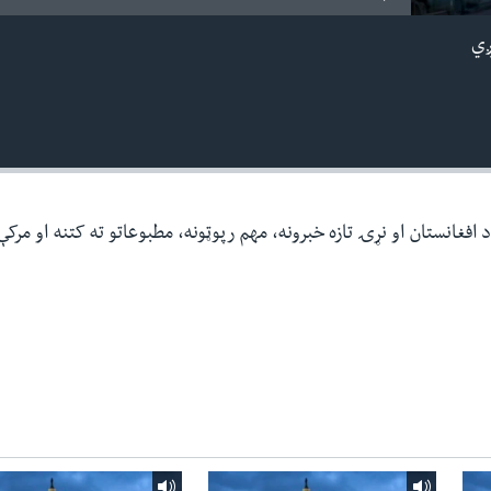
ږي
افغانستان او نړۍ تازه خبرونه، مهم رپوټونه، مطبوعاتو ته کتنه او مرک