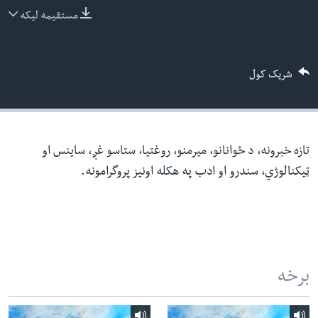
ئ
مستقیمه لیکه
له مونږ سره په تماس کې پاتې شئ
ټون
ای
شریک کول
ه
ژبې
اړ
ئ
تازه خبرونه، د ځوانانو، میرمنو، روغتیا، ستاسو غږ، ساینس او
ټیکنالوژي، سندرو او ادب په هکله اونیز پروگرامونه.
برخه