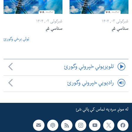
غبرګولی ۰۳, ۱۴۰۴
غبرګولی ۰۲, ۱۴۰۴
ستاسې غږ
ستاسې غږ
ټولې برخې وگورئ
تلویزیوني خپرونې وگورئ
رادیویي خپرونې وگورئ
له مونږ سره په تماس کې پاتې شئ