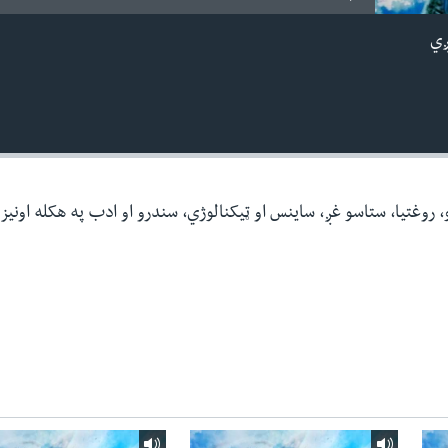
ږي
نو، روغتیا، ستاسو غږ، ساینس او ټیکنالوژي، سندرو او ادب په هکله اونیز