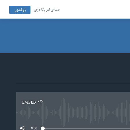
ژوندۍ
صدای امریکا دری
EMBED
No
0:00