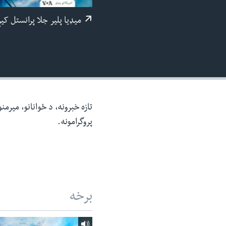
ئ
میډيا پلیر جلا پرانستل کی
ټون
ای
ه
اړ
ئ
تازه خبرونه، د ځوانانو، میرم
پروگرامونه.
برخه