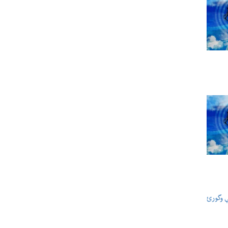
ې وگورئ