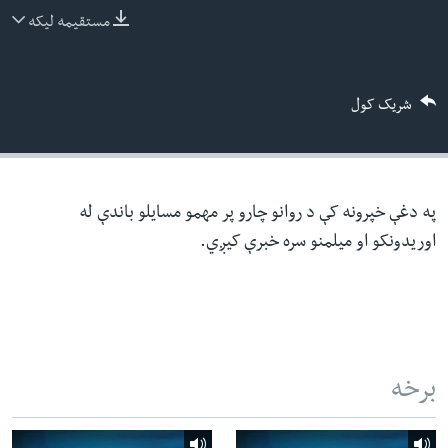
ئ
مستقیمه لیکه
له مونږ سره په تماس کې پاتې شئ
ټون
ای
شریک کول
ه
ژبې
اړ
ئ
په دغې خپرونه کې د روانو چارو پر مهمو مسایلو باندې له
اوریدونکو او میلمنو سره خبرې کیږي.
برخه