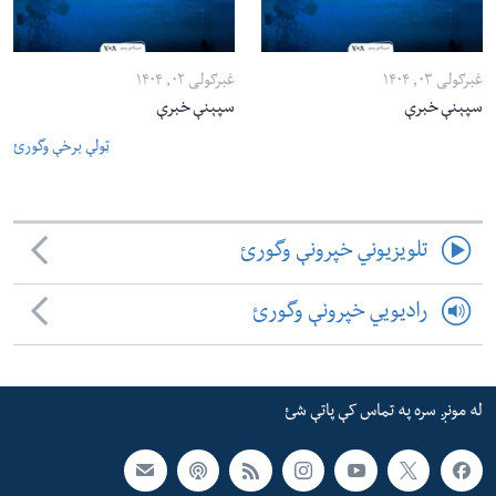
غبرګولی ۰۳, ۱۴۰۴
غبرګولی ۰۲, ۱۴۰۴
سپېنې خبرې
سپېنې خبرې
ټولې برخې وگورئ
تلویزیوني خپرونې وگورئ
رادیویي خپرونې وگورئ
له مونږ سره په تماس کې پاتې شئ