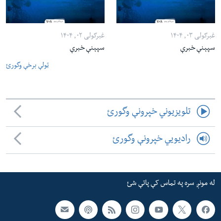
غبرګولی ۰۳, ۱۴۰۴
غبرګولی ۰۲, ۱۴۰۴
سپېنې خبرې
سپېنې خبرې
ټولې برخې وگورئ
تلویزیوني خپرونې وگورئ
رادیویي خپرونې وگورئ
له مونږ سره په تماس کې پاتې شئ