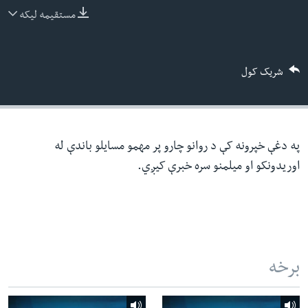
ئ
مستقیمه لیکه
له مونږ سره په تماس کې پاتې شئ
ټون
ای
شریک کول
ه
ژبې
اړ
ئ
په دغې خپرونه کې د روانو چارو پر مهمو مسایلو باندې له
اوریدونکو او میلمنو سره خبرې کیږي.
برخه