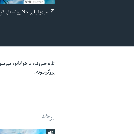
ئ
میډيا پلیر جلا پرانستل کی
ټون
ای
ه
اړ
ئ
تازه خبرونه، د ځوانانو، میرم
پروگرامونه.
برخه