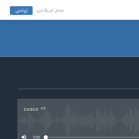
ژوندۍ
صدای امریکا دری
EMBED
No
0:00