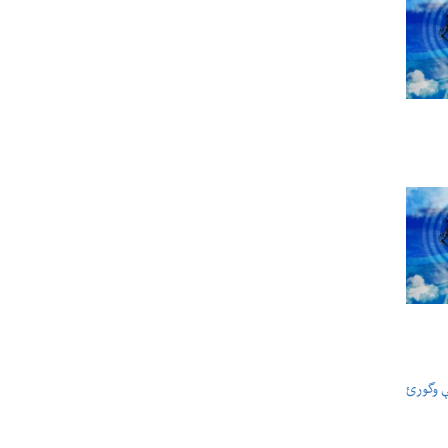
ې وگورئ