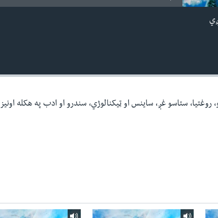
ږي
نو، روغتیا، ستاسو غږ، ساینس او ټیکنالوژي، سندرو او ادب په هکله اونیز