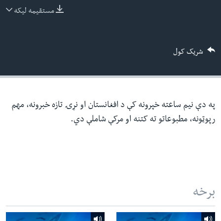
ئ
مستقیمه لیکه
له مونږ سره په تماس کې پاتې شئ
ټون
ای
شریک کول
ه
ژبې
اړ
ئ
په دې نیم ساعته خپرونه کې د افغانستان او نړۍ تازه خبرونه، مهم
رپوټونه، مطبوعاتو ته کتنه او مرکې شاملې دي.
برخه