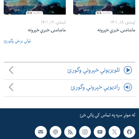
لیندۍ ۱۸, ۱۴۰۱
لیندۍ ۱۷, ۱۴۰۱
ماښامنۍ خبري خپرونه
ماښامنۍ خبري خپرونه
ټولې برخې وگورئ
تلویزیوني خپرونې وگورئ
رادیویي خپرونې وگورئ
له مونږ سره په تماس کې پاتې شئ