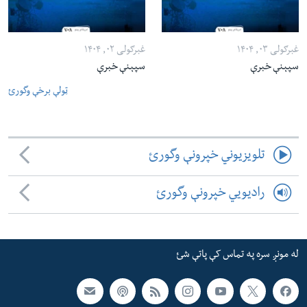
غبرګولی ۰۳, ۱۴۰۴
غبرګولی ۰۲, ۱۴۰۴
سپېنې خبرې
سپېنې خبرې
ټولې برخې وگورئ
تلویزیوني خپرونې وگورئ
رادیویي خپرونې وگورئ
له مونږ سره په تماس کې پاتې شئ