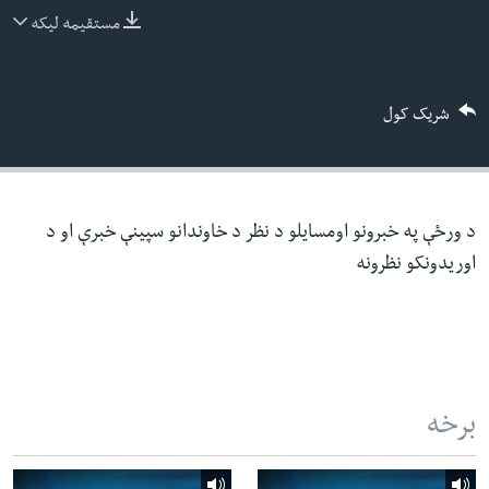
ئ
مستقیمه لیکه
له مونږ سره په تماس کې پاتې شئ
ټون
ای
شریک کول
ه
ژبې
اړ
ئ
د ورځې په خبرونو اومسایلو د نظر د خاوندانو سپینې خبرې او د
اوریدونکو نظرونه
برخه