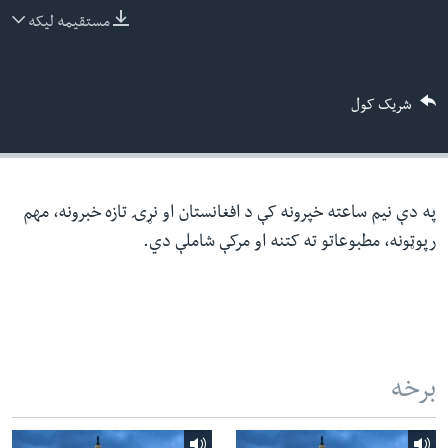
ئ
مستقیمه لیکه
له مونږ سره په تماس کې پاتې شئ
ټون
ای
شریک کول
ه
ژبې
اړ
ئ
په دې نیم ساعته خپرونه کې د افغانستان او نړۍ تازه خبرونه، مهم
رپوټونه، مطبوعاتو ته کتنه او مرکې شاملې دي.
برخه