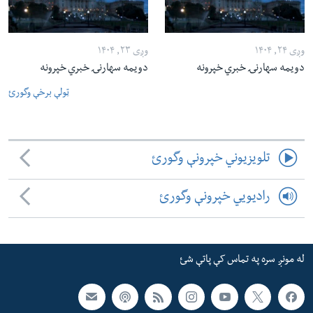
وږی ۲۴, ۱۴۰۴
وږی ۲۳, ۱۴۰۴
دویمه سهارنۍ خبري خپرونه
دویمه سهارنۍ خبري خپرونه
ټولې برخې وگورئ
تلویزیوني خپرونې وگورئ
رادیویي خپرونې وگورئ
له مونږ سره په تماس کې پاتې شئ