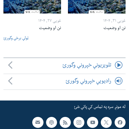
غویی ۳۱, ۱۴۰۴
غویی ۲۷, ۱۴۰۴
نن او وضعیت
نن او وضعیت
ټولې برخې وگورئ
تلویزیوني خپرونې وگورئ
رادیویي خپرونې وگورئ
له مونږ سره په تماس کې پاتې شئ