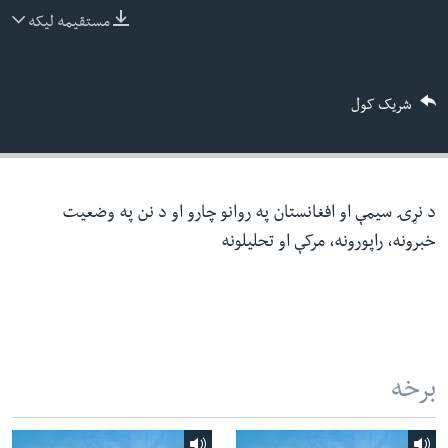
ئ
مستقیمه لیکه
له مونږ سره په تماس کې پاتې شئ
ټون
ای
شریک کول
ه
ژبې
اړ
ئ
د نړۍ سیمې او افغانستان په روانو چارو او د نن په وضعیت
خبرونه، راپورونه، مرکې او تحلیلونه
برخه