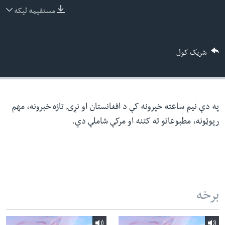
ئ
مستقیمه لیکه
له مونږ سره په تماس کې پاتې شئ
ټون
ای
شریک کول
ه
ژبې
اړ
ئ
په دې نیم ساعته خپرونه کې د افغانستان او نړۍ تازه خبرونه، مهم
رپوټونه، مطبوعاتو ته کتنه او مرکې شاملې دي.
برخه