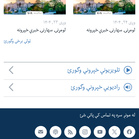
وږی ۲۴, ۱۴۰۴
وږی ۲۳, ۱۴۰۴
لومړنۍ سهارنۍ خبري خپرونه
لومړنۍ سهارنۍ خبري خپرونه
ټولې برخې وگورئ
تلویزیوني خپرونې وگورئ
رادیویي خپرونې وگورئ
له مونږ سره په تماس کې پاتې شئ