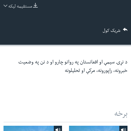
ئ
مستقیمه لیکه
له مونږ سره په تماس کې پاتې شئ
ټون
ای
شریک کول
ه
ژبې
اړ
ئ
د نړۍ سیمې او افغانستان په روانو چارو او د نن په وضعیت
خبرونه، راپورونه، مرکې او تحلیلونه
برخه