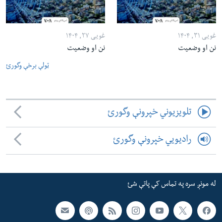
غویی ۳۱, ۱۴۰۴
غویی ۲۷, ۱۴۰۴
نن او وضعیت
نن او وضعیت
ټولې برخې وگورئ
تلویزیوني خپرونې وگورئ
رادیویي خپرونې وگورئ
له مونږ سره په تماس کې پاتې شئ