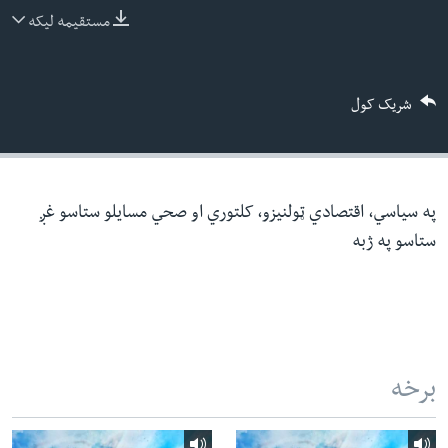
ئ
مستقیمه لیکه
له مونږ سره په تماس کې پاتې شئ
ټون
ای
شریک کول
ه
ژبې
اړ
ئ
په سیاسي، اقتصادي ټولنیزو، کلتوري او صحي مسایلو ستاسو غږ
ستاسو په ژبه
برخه