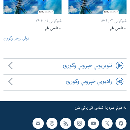
غبرګولی ۰۳, ۱۴۰۴
غبرګولی ۰۲, ۱۴۰۴
ستاسې غږ
ستاسې غږ
ټولې برخې وگورئ
تلویزیوني خپرونې وگورئ
رادیویي خپرونې وگورئ
له مونږ سره په تماس کې پاتې شئ