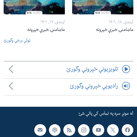
لیندۍ ۱۸, ۱۴۰۱
لیندۍ ۱۷, ۱۴۰۱
ماښامنۍ خبري خپرونه
ماښامنۍ خبري خپرونه
ټولې برخې وگورئ
تلویزیوني خپرونې وگورئ
رادیویي خپرونې وگورئ
له مونږ سره په تماس کې پاتې شئ