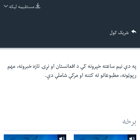
ئ
مستقیمه لیکه
له مونږ سره په تماس کې پاتې شئ
ټون
ای
شریک کول
ه
ژبې
اړ
ئ
په دې نیم ساعته خپرونه کې د افغانستان او نړۍ تازه خبرونه، مهم
رپوټونه، مطبوعاتو ته کتنه او مرکې شاملې دي.
برخه