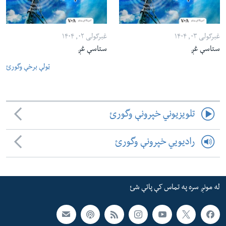
غبرګولی ۰۳, ۱۴۰۴
غبرګولی ۰۲, ۱۴۰۴
ستاسې غږ
ستاسې غږ
ټولې برخې وگورئ
تلویزیوني خپرونې وگورئ
رادیویي خپرونې وگورئ
له مونږ سره په تماس کې پاتې شئ