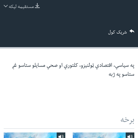
ئ
مستقیمه لیکه
له مونږ سره په تماس کې پاتې شئ
ټون
ای
شریک کول
ه
ژبې
اړ
ئ
په سیاسي، اقتصادي ټولنیزو، کلتوري او صحي مسایلو ستاسو غږ
ستاسو په ژبه
برخه