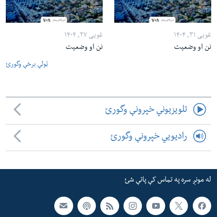
غویی ۳۱, ۱۴۰۴
غویی ۲۷, ۱۴۰۴
نن او وضعیت
نن او وضعیت
ټولې برخې وگورئ
تلویزیوني خپرونې وگورئ
رادیویي خپرونې وگورئ
له مونږ سره په تماس کې پاتې شئ