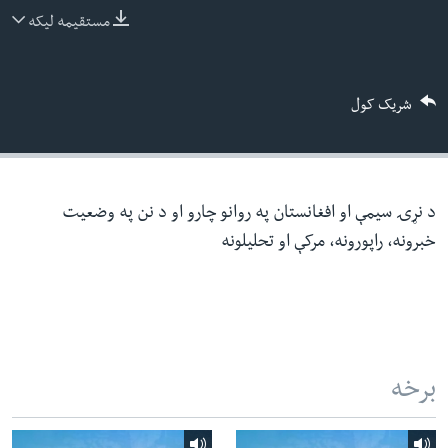
ئ
مستقیمه لیکه
له مونږ سره په تماس کې پاتې شئ
ټون
ای
شریک کول
ه
ژبې
اړ
ئ
د نړۍ سیمې او افغانستان په روانو چارو او د نن په وضعیت
خبرونه، راپورونه، مرکې او تحلیلونه
برخه