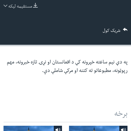
ئ
مستقیمه لیکه
له مونږ سره په تماس کې پاتې شئ
ټون
ای
شریک کول
ه
ژبې
اړ
ئ
په دې نیم ساعته خپرونه کې د افغانستان او نړۍ تازه خبرونه، مهم
رپوټونه، مطبوعاتو ته کتنه او مرکې شاملې دي.
برخه