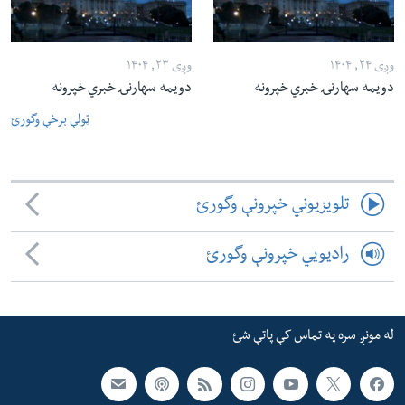
وږی ۲۴, ۱۴۰۴
وږی ۲۳, ۱۴۰۴
دویمه سهارنۍ خبري خپرونه
دویمه سهارنۍ خبري خپرونه
ټولې برخې وگورئ
تلویزیوني خپرونې وگورئ
رادیویي خپرونې وگورئ
له مونږ سره په تماس کې پاتې شئ