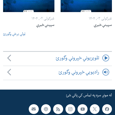
غبرګولی ۰۳, ۱۴۰۴
غبرګولی ۰۲, ۱۴۰۴
سپېنې خبرې
سپېنې خبرې
ټولې برخې وگورئ
تلویزیوني خپرونې وگورئ
رادیویي خپرونې وگورئ
له مونږ سره په تماس کې پاتې شئ