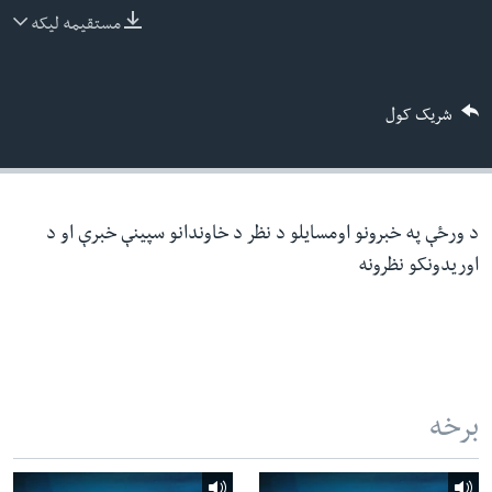
ئ
مستقیمه لیکه
له مونږ سره په تماس کې پاتې شئ
ټون
ای
شریک کول
ه
ژبې
اړ
ئ
د ورځې په خبرونو اومسایلو د نظر د خاوندانو سپینې خبرې او د
اوریدونکو نظرونه
برخه