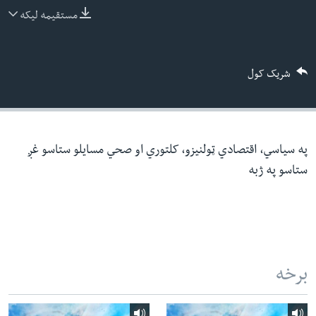
ئ
مستقیمه لیکه
له مونږ سره په تماس کې پاتې شئ
ټون
ای
شریک کول
ه
ژبې
اړ
ئ
په سیاسي، اقتصادي ټولنیزو، کلتوري او صحي مسایلو ستاسو غږ
ستاسو په ژبه
برخه