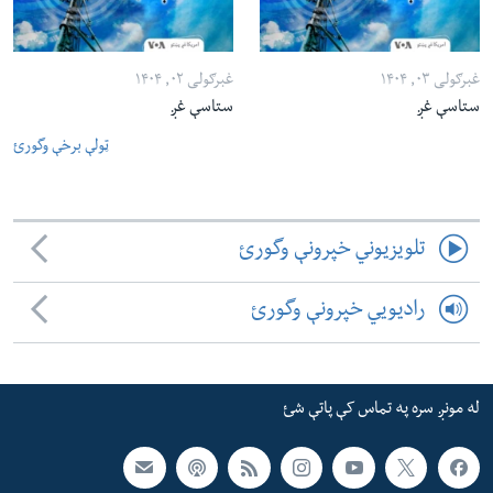
غبرګولی ۰۳, ۱۴۰۴
غبرګولی ۰۲, ۱۴۰۴
ستاسې غږ
ستاسې غږ
ټولې برخې وگورئ
تلویزیوني خپرونې وگورئ
رادیویي خپرونې وگورئ
له مونږ سره په تماس کې پاتې شئ