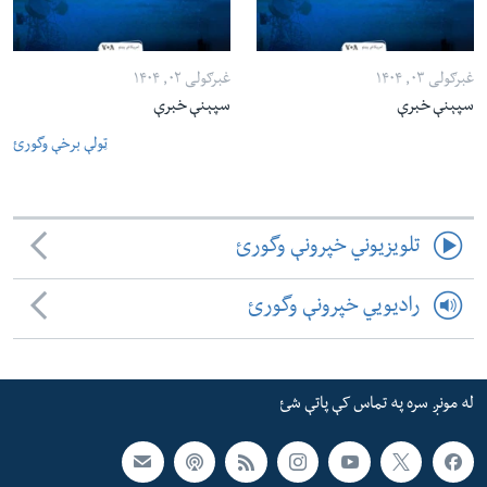
غبرګولی ۰۳, ۱۴۰۴
غبرګولی ۰۲, ۱۴۰۴
سپېنې خبرې
سپېنې خبرې
ټولې برخې وگورئ
تلویزیوني خپرونې وگورئ
رادیویي خپرونې وگورئ
له مونږ سره په تماس کې پاتې شئ