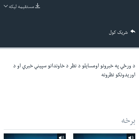
ئ
مستقیمه لیکه
له مونږ سره په تماس کې پاتې شئ
ټون
ای
شریک کول
ه
ژبې
اړ
ئ
د ورځې په خبرونو اومسایلو د نظر د خاوندانو سپینې خبرې او د
اوریدونکو نظرونه
برخه