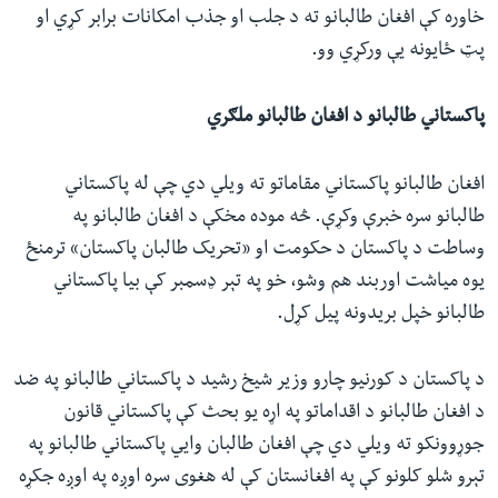
خاوره کې افغان طالبانو ته د جلب او جذب امکانات برابر کړي او
پټ ځایونه یې ورکړي‌ وو.
پاکستاني طالبانو د افغان طالبانو ملګري
افغان طالبانو پاکستاني‌ مقاماتو ته ویلي دي چې له پاکستاني
طالبانو سره خبرې وکړې. څه موده مخکې د افغان طالبانو په
وساطت د پاکستان د حکومت او «تحریک طالبان پاکستان» ترمنځ
یوه میاشت اوربند هم وشو، خو په تېر ډسمبر کې بیا پاکستاني
طالبانو خپل بریدونه پیل کړل.
د پاکستان د کورنیو چارو وزیر شیخ رشید د پاکستاني طالبانو په ضد
د افغان طالبانو د اقداماتو په اړه یو بحث کې پاکستاني قانون
جوړوونکو ته ویلي دي چې افغان طالبان وايي پاکستاني طالبانو په
تېرو شلو کلونو کې په افغانستان کې له هغوی سره اوږه په اوږه جکړه