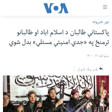
اس
نور خبرونه
سي
کورپاڼه
پاکستاني طالبان د اسلام اباد او طالبانو
ړ
افغانستان
ترمنځ په «جدي امنیتي مسئلې» بدل شوي
تصالات
سیمه
صلي
امریکا
سلواغه ۲۱, ۱۴۰۰
تن
نړۍ
ه
شریک کول
ښځې او نجونې
اړ
ئ
ځوانان
مومي
د بیان ازادي
ارښود
روغتیا
ه
سرمقاله
اړ