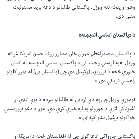
وشو او پنځه تنه ووژل. پاکستاني طالبانو د دغه برید مسئولیت
منلی دی.
د «پاکستان اساسي اندېښنه»
د پاکستان د صدراعظم عمران خان مشاور روف حسن امریکا غږ ته
وویل: «په اوسني وخت کې د پاکستان اساسي اندېښنه له افغان
خاورې څخه د تروریزم ټوکېدل دي چې [پاکستان یې] له ډېرو کلونو
راهېسې قرباني دی.»
نوموړي ‌وویل چې په دې اړه یې له طالبانو سره « د یوې ګډې او
اغیزناکې لارې د جوړولو په اړه خبرې کړي دي. موږ د دغو تروریستي
ځواکونو یرغمل نشو کېدای.»
پاکستاني‌ چارواکي ادعا کوي چې له افغانستان څخه د امریکا او