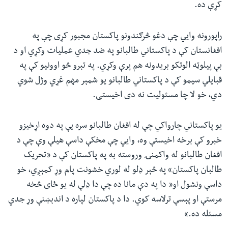
کړې ده.
راپورونه وايي چې دغو څرګندونو پاکستان مجبور کړی چې په
افغانستان کې د پاکستاني طالبانو په ضد جدي عملیات وکړي‌ او د
بې پیلوټه الوتکو بریدونه هم پرې وکړي. په تېرو څو اوونیو کې په
قبایلي سیمو کې د پاکستاني طالبانو یو شمېر مهم غړي وژل شوي
دي،‌ خو لا چا مسئولیت نه دی اخیستی.
یو پاکستاني چارواکي چې له افغان طالبانو سره یې په دوه اړخیزو
خبرو کې برخه اخیستې وه، وايي چې مخکې داسې هیلې وې چې د
افغان طالبانو له واکمنۍ وروسته به په پاکستان کې د «تحریک
طالبان پاکستان» په څېر ډلو له لوري‌ خشونت پام وړ کمېږي، خو
داسې ونشول او« دا په دې مانا ده چې دا ډلې له یو ځای څخه
مرستې او پېسې ترلاسه کوي. دا د پاکستان لپاره د اندېښنې وړ جدي
مسئله ده.»