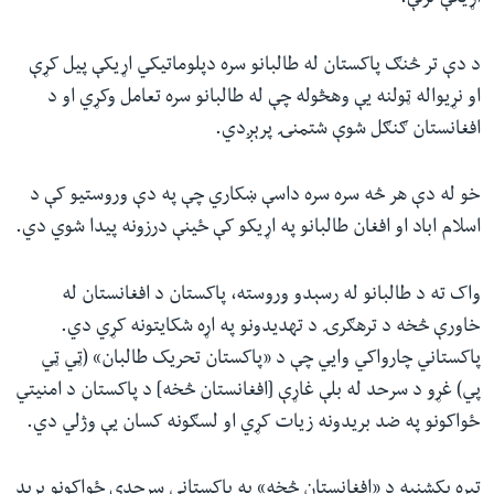
د دې تر څنګ پاکستان له طالبانو سره دپلوماتیکي اړیکې پیل کړې
او نړیواله ټولنه یې وهڅوله چې له طالبانو سره تعامل وکړي او د
افغانستان ګنګل شوې شتمنۍ پرېږدي.
خو له دې هر څه سره سره داسې ښکاري چې په دې وروستیو کې د
اسلام اباد او افغان طالبانو په اړیکو کې ځينې درزونه پیدا شوي دي.
واک ته د طالبانو له رسېدو وروسته، پاکستان د افغانستان له
خاورې څخه د ترهګرۍ د تهدیدونو په اړه شکایتونه کړي دي.
پاکستاني چارواکي‌ وايي چې د «پاکستان تحریک طالبان» (ټي ټي
پي) غړو د سرحد له بلې غاړې [افغانستان څخه] د پاکستان د امنیتي‌
ځواکونو په ضد بریدونه زیات کړي ‌او لسګونه کسان یې وژلي دي.
تېره یکشنبه د «افغانستان څخه» په پاکستاني سرحدي ځواکونو برید