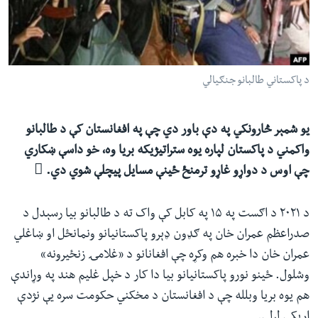
ئ
له مونږ سره په تماس کې پاتې شئ
ټون
ای
ه
د پاکستاني طالبانو جنګیالي
ژبې
اړ
ئ
یو شمېر څارونکي په دې باور دي‌ چې په افغانستان کې د طالبانو
واکمني د پاکستان لپاره یوه ستراتیژیکه بریا وه، خو داسې ښکاري
چې اوس د دواړو غاړو ترمنځ ځینې مسایل پیچلې شوي دي.

د ۲۰۲۱ د اګست په ۱۵ په کابل کې واک ته د طالبانو بیا رسېدل د
صدراعظم عمران خان په ګډون ډېرو پاکستانیانو ونمانځل او ښاغلي
عمران خان دا خبره هم وکړه چې افغانانو د «غلامۍ زنځیرونه»
وشلول. ځینو نورو پاکستانیانو بیا دا کار د خپل غلیم هند په وړاندې
هم یوه بریا وبلله چې د افغانستان د مخکني حکومت سره یې نژدې
اړیکې لرلې.