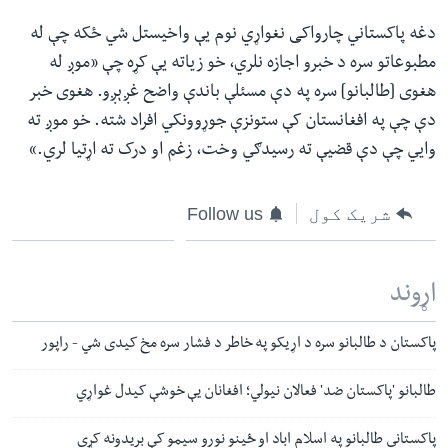
دغه پاکستاني چارواکی نغواړي نوم یې واخیستل شي ځکه چې له
مطبوعاتو سره د خبرو اجازه نلري، خو زیاته یې کړه چې «موږ له
هغوی [طالبانو] سره په دې مسئلې باندې واضح غږېږو. هغوی خبر
دې چې په افغانستان کې ستونزې جوړوونکي افراد شته. خو موږ ته
وايي چې دې قضیې ته رسیدګي وخت، زغم او درک ته اړتیا لري.»
شریک کول
Follow us
اړوند
پاکستان د طالبانو سره د اړیکو په خاطر د فشار سره مخ کیدی شي - راپور
طالبانو 'پاکستان ضد' فعالان نیولي؛ افغانان یې خوشې کیدل غواړي
پاکستاني‌ طالبانو په اسلام اباد او ځينو نورو سیمو کې بریدونه کړي