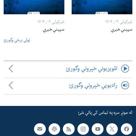
غبرګولی ۰۳, ۱۴۰۴
غبرګولی ۰۲, ۱۴۰۴
سپېنې خبرې
سپېنې خبرې
ټولې برخې وگورئ
تلویزیوني خپرونې وگورئ
رادیویي خپرونې وگورئ
له مونږ سره په تماس کې پاتې شئ