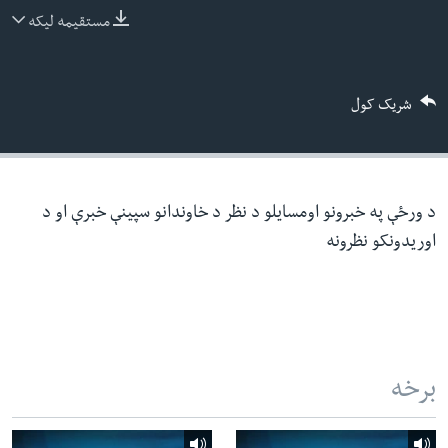
ئ
مستقیمه لیکه
له مونږ سره په تماس کې پاتې شئ
ټون
ای
شریک کول
ه
ژبې
اړ
ئ
د ورځې په خبرونو اومسایلو د نظر د خاوندانو سپینې خبرې او د
اوریدونکو نظرونه
برخه