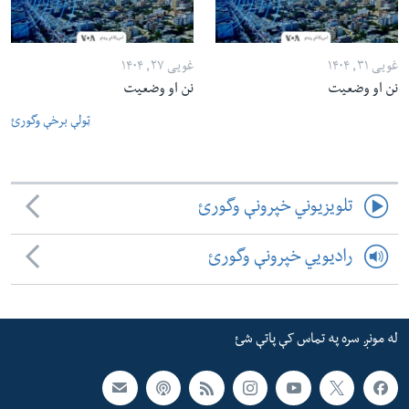
غویی ۳۱, ۱۴۰۴
غویی ۲۷, ۱۴۰۴
نن او وضعیت
نن او وضعیت
ټولې برخې وگورئ
تلویزیوني خپرونې وگورئ
رادیویي خپرونې وگورئ
له مونږ سره په تماس کې پاتې شئ