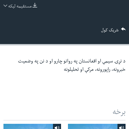
ئ
مستقیمه لیکه
له مونږ سره په تماس کې پاتې شئ
ټون
ای
شریک کول
ه
ژبې
اړ
ئ
د نړۍ سیمې او افغانستان په روانو چارو او د نن په وضعیت
خبرونه، راپورونه، مرکې او تحلیلونه
برخه