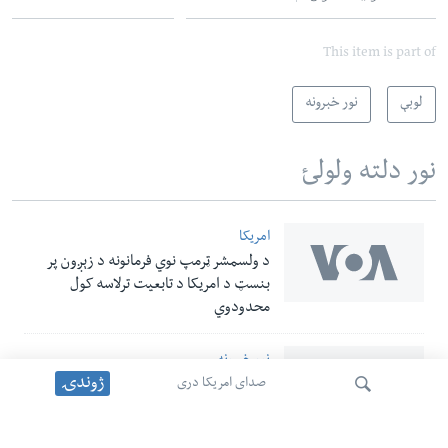
This item is part of
لوبې
نور خبرونه
نور دلته ولولئ
امریکا
د ولسمشر ټرمپ نوي فرمانونه د زېږون پر
بنسټ د امریکا د تابعیت ترلاسه کول
محدودوي
نور خبرونه
ژوندۍ
صدای امریکا دری
د ناسا فضانوردان د وسایلو د نصبولو لپاره له
فضایي ستیشن ووتل