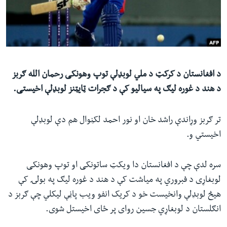
ئ
له مونږ سره په تماس کې پاتې شئ
ټون
ای
ه
ژبې
اړ
د افغانستان د کرکټ د ملي لوبډلې توپ وهونکی رحمان الله ګربز
ئ
د هند د غوره لیګ په سیالیو کې د ګجرات ټایټنز لوبډلې اخیستی.
تر ګربز وړاندې راشد خان او نور احمد لکڼوال هم دې لوبډلې
اخیستي و.
سره لدې چې د افغانستان دا ویکټ ساتونکی او توپ وهونکی
لوبغاړی د فبروري په میاشت کې د هند د غوره لیګ په بولۍ کې
هیڅ لوبډلې وانخیست خو د کریک انفو ویب پاڼې لیکلي چې ګربز د
انګلستان د لوبغاړي جسین روای پر ځای اخیستل شوی.