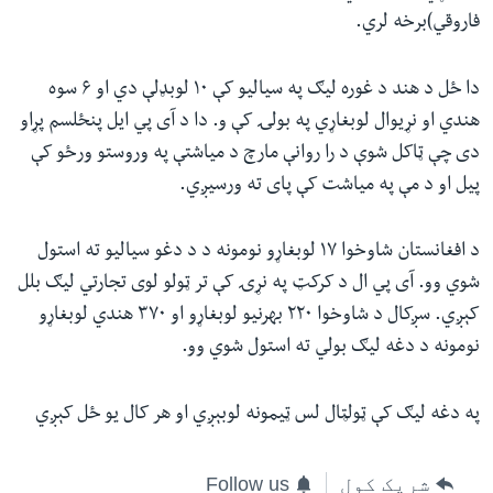
فاروقي)برخه لري.
دا ځل د هند د غوره لیګ په سیالیو کې ۱۰ لوبډلې دي او ۶ سوه
هندي او نړیوال لوبغاړي په بولۍ کې و. دا د آی پي ایل پنځلسم پړاو
دی چې ټاکل شوې د را روانې مارچ د میاشتې په وروستو ورځو کې
پیل او د مې په میاشت کې پای ته ورسیږي.
د افغانستان شاوخوا ۱۷ لوبغاړو نومونه د د دغو سیالیو ته استول
شوي وو. آی پي ال د کرکټ په نړۍ کې تر ټولو لوی تجارتي لیګ بلل
کېږي. سږکال د شاوخوا ۲۲۰ بهرنیو لوبغاړو او ۳۷۰ هندي لوبغاړو
نومونه د دغه لیګ بولي ته استول شوي وو.
په دغه لیګ کې ټولټال لس ټیمونه لوبېږي او هر کال یو ځل کېږي
شریک کول
Follow us