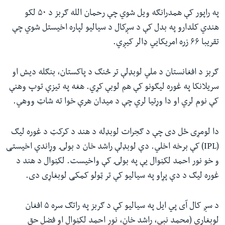
په راپور کې همدرانګه ویل شوي چې رحمان الله ګربز د ۵۰ لکو
هندي کلدارو په بدل کې د سږکال د سیالیو لپاره اخیستل شوي چې
تقریبا ۶۶ زره امریکایي ډالر کیږي.
ګربز د افغانستان د ملي لوبډلې تر څنګ د پاکستان، بنګله دیش او
سریلانکا په غوره لیګونو کې هم لوبې کړي. هغه په تیزې توپ وهنې
کې نوم لري او دا وړتیا لري چې د میدان هرې خوا ته شاټ ووهي.
دا لومړی ځل دی چې د ګجرات لوبډله د هند د کرکټ د غوره لیګ
(IPL) کې برخه اخلي. دې لوبډلې راشد خان د بولۍ وړاندې اخیستی
و خو نور احمد لکڼوال یې په بولۍ کې واخیست. لکڼوال د هند د
غوره لیګ د دې پړاو په سیالیو کې تر ټولو کمکی لوبغاړی دی.
د سږ کال آی پي ایل په سیالیو کې د ګربز په راتګ سره ۵ افغان
لوبغاړي (محمد نبي، راشد خان، نور احمد لکڼوال او فضل حق