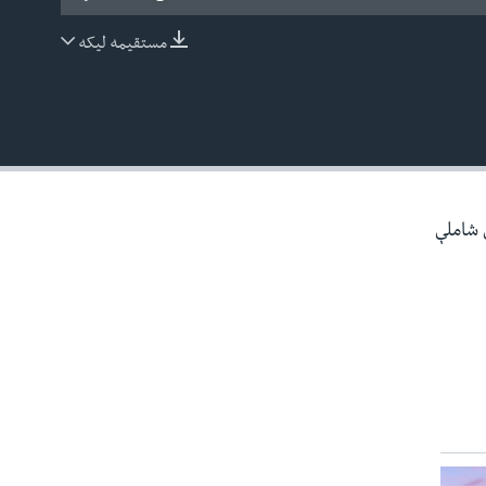
مستقیمه لیکه
EMBED
ې شاملې