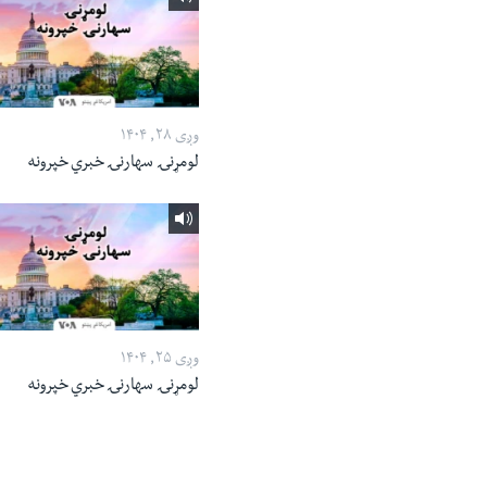
وږی ۲۸, ۱۴۰۴
لومړنۍ سهارنۍ خبري خپرونه
وږی ۲۵, ۱۴۰۴
لومړنۍ سهارنۍ خبري خپرونه