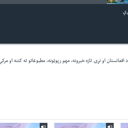
ږي
افغانستان او نړۍ تازه خبرونه، مهم رپوټونه، مطبوعاتو ته کتنه او مرک