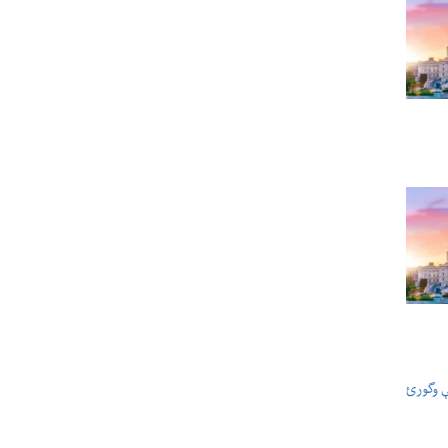
ې وگورئ