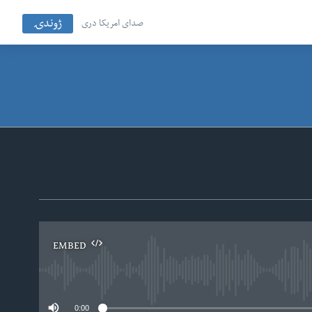
ژوندۍ
صدای امریکا دری
EMBED
No
0:00