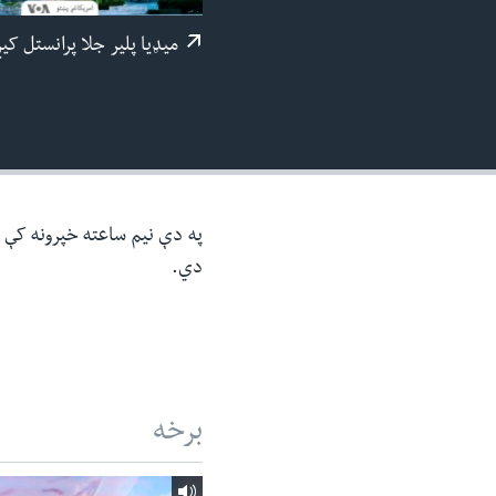
ئ
میډيا پلیر جلا پرانستل کی
ټون
ای
ه
اړ
ئ
په دې نیم ساعته خپرونه کې د 
دي.
برخه